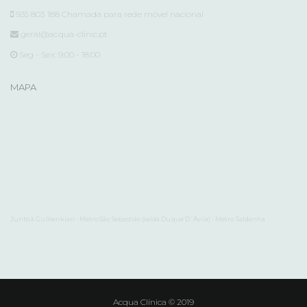
935 803 188 Chamada para rede móvel nacional
geral@acqua-clinic.pt
Seg - Sex: 9:00 - 18:00
MAPA
Junto à Gulbenkian - Metro São Sebastião (saída Duque D`Ávila) - Metro Saldanha
Acqua Clínica © 2019