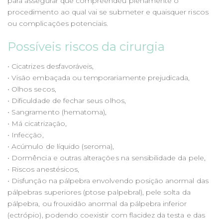
para assegurar que compreendeu plenamente o
procedimento ao qual vai se submeter e quaisquer riscos
ou complicações potenciais.
Possíveis riscos da cirurgia
• Cicatrizes desfavoráveis,
• Visão embaçada ou temporariamente prejudicada,
• Olhos secos,
• Dificuldade de fechar seus olhos,
• Sangramento (hematoma),
• Má cicatrização,
• Infecção,
• Acúmulo de líquido (seroma),
• Dormência e outras alterações na sensibilidade da pele,
• Riscos anestésicos,
• Disfunção na pálpebra envolvendo posição anormal das
pálpebras superiores (ptose palpebral), pele solta da
pálpebra, ou frouxidão anormal da pálpebra inferior
(ectrópio), podendo coexistir com flacidez da testa e das