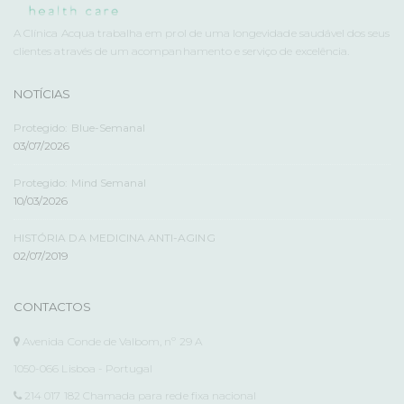
A Clínica Acqua trabalha em prol de uma longevidade saudável dos seus
clientes através de um acompanhamento e serviço de excelência.
NOTÍCIAS
Protegido: Blue-Semanal
03/07/2026
Protegido: Mind Semanal
10/03/2026
HISTÓRIA DA MEDICINA ANTI-AGING
02/07/2019
CONTACTOS
Avenida Conde de Valbom, nº 29 A
1050-066 Lisboa - Portugal
214 017 182 Chamada para rede fixa nacional