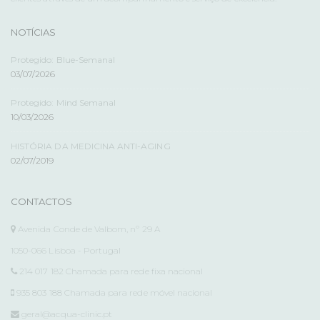
NOTÍCIAS
Protegido: Blue-Semanal
03/07/2026
Protegido: Mind Semanal
10/03/2026
HISTÓRIA DA MEDICINA ANTI-AGING
02/07/2019
CONTACTOS
Avenida Conde de Valbom, nº 29 A
1050-066 Lisboa - Portugal
214 017 182 Chamada para rede fixa nacional
935 803 188 Chamada para rede móvel nacional
geral@acqua-clinic.pt